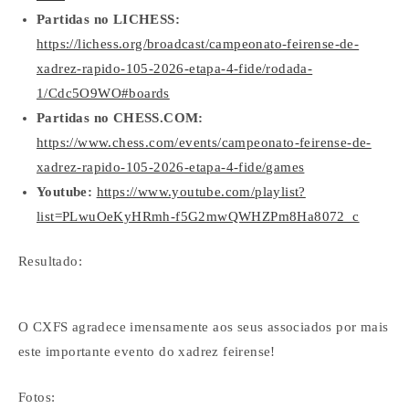
Partidas no LICHESS:
https://lichess.org/broadcast/campeonato-feirense-de-
xadrez-rapido-105-2026-etapa-4-fide/rodada-
1/Cdc5O9WO#boards
Partidas no CHESS.COM:
https://www.chess.com/events/campeonato-feirense-de-
xadrez-rapido-105-2026-etapa-4-fide/games
Youtube:
https://www.youtube.com/playlist?
list=PLwuOeKyHRmh-f5G2mwQWHZPm8Ha8072_c
Resultado:
O CXFS agradece imensamente aos seus associados por mais
este importante evento do xadrez feirense!
Fotos: