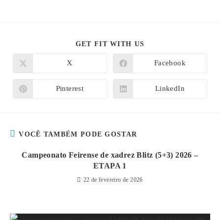
COMPARTILHAR
GET FIT WITH US
ESTE
CONTEÚDO
X
Facebook
Abre
Abre
em
em
uma
uma
nova
nova
Pinterest
LinkedIn
Abre
Abre
janela
janela
em
em
uma
uma
nova
nova
janela
janela
VOCÊ TAMBÉM PODE GOSTAR
Campeonato Feirense de xadrez Blitz (5+3) 2026 –
ETAPA 1
22 de fevereiro de 2026