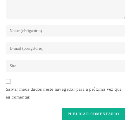
Digite
seu
nome
Digite
ou
seu
nome
endereço
Digite
de
de
o
usuário
e-
URL
para
mail
do
comentar
Salvar meus dados neste navegador para a próxima vez que
para
seu
comentar
eu comentar.
site
(opcional)