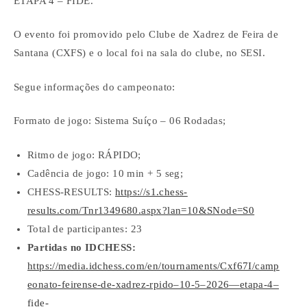
ETAPA 4 – FIDE.
O evento foi promovido pelo Clube de Xadrez de Feira de
Santana (CXFS) e o local foi na sala do clube, no SESI.
Segue informações do campeonato:
Formato de jogo: Sistema Suíço – 06 Rodadas;
Ritmo de jogo: RÁPIDO;
Cadência de jogo: 10 min + 5 seg;
CHESS-RESULTS:
https://s1.chess-
results.com/Tnr1349680.aspx?lan=10&SNode=S0
Total de participantes: 23
Partidas no IDCHESS:
https://media.idchess.com/en/tournaments/Cxf67I/camp
eonato-feirense-de-xadrez-rpido–10-5–2026—etapa-4–
fide-