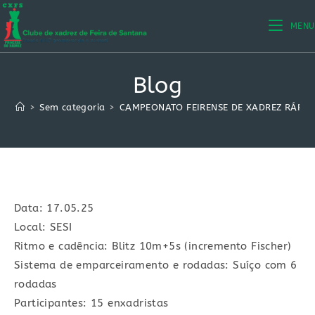
Ir
para
MENU
o
conteúdo
Blog
>
Sem categoria
>
CAMPEONATO FEIRENSE DE XADREZ RÁPIDO 
Data: 17.05.25
Local: SESI
Ritmo e cadência: Blitz 10m+5s (incremento Fischer)
Sistema de emparceiramento e rodadas: Suíço com 6
rodadas
Participantes: 15 enxadristas