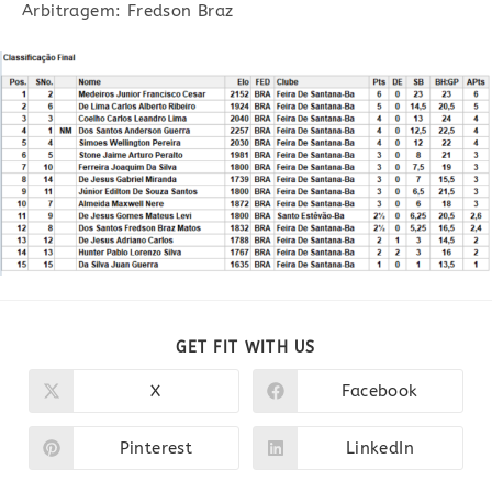
Arbitragem: Fredson Braz
COMPARTILHAR
GET FIT WITH US
ESTE
CONTEÚDO
X
Facebook
Abre
Abre
em
em
uma
uma
nova
nova
Pinterest
LinkedIn
Abre
Abre
janela
janela
em
em
uma
uma