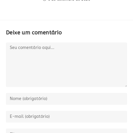
Deixe um comentário
Comentário
Digite
seu
nome
Digite
ou
seu
nome
endereço
Digite