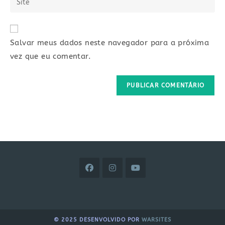
de
de
o
usuário
e-
URL
para
mail
do
comentar
Salvar meus dados neste navegador para a próxima
para
seu
comentar
vez que eu comentar.
site
(opcional)
© 2025 DESENVOLVIDO POR
WARSITES