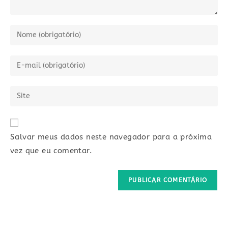
Digite
seu
nome
Digite
ou
seu
nome
endereço
Digite
de
de
o
usuário
e-
URL
para
mail
do
comentar
Salvar meus dados neste navegador para a próxima
para
seu
comentar
vez que eu comentar.
site
(opcional)