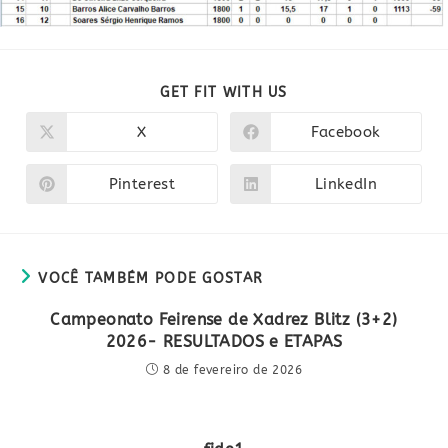
COMPARTILHAR
GET FIT WITH US
ESTE
CONTEÚDO
X
Facebook
Abre
Abre
em
em
uma
uma
nova
nova
Pinterest
LinkedIn
Abre
Abre
janela
janela
em
em
uma
uma
nova
nova
janela
janela
VOCÊ TAMBÉM PODE GOSTAR
Campeonato Feirense de Xadrez Blitz (3+2)
2026- RESULTADOS e ETAPAS
8 de fevereiro de 2026