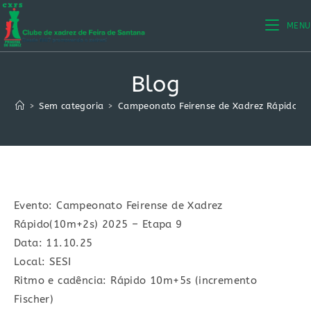
Ir
para
MENU
o
conteúdo
Blog
>
Sem categoria
>
Campeonato Feirense de Xadrez Rápido(1
Evento: Campeonato Feirense de Xadrez
Rápido(10m+2s) 2025 – Etapa 9
Data: 11.10.25
Local: SESI
Ritmo e cadência: Rápido 10m+5s (incremento
Fischer)